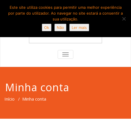
Este site utiliza cookies para permitir uma melhor experiência
por parte do utilizador. Ao navegar no site estará a consentir a
sua utilização.
Ok
Não
Ler mais
TOGGLE
NAVIGATION
Minha conta
Início
/
Minha conta